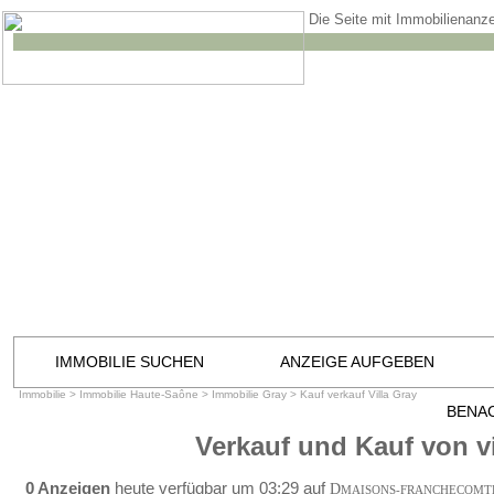
Die Seite mit Immobilienanze
IMMOBILIE SUCHEN
ANZEIGE AUFGEBEN
Immobilie
>
Immobilie Haute-Saône
>
Immobilie Gray
>
Kauf verkauf Villa Gray
BENA
Verkauf und Kauf von vi
0 Anzeigen
heute verfügbar um 03:29 auf
D
MAISONS-FRANCHECOMT