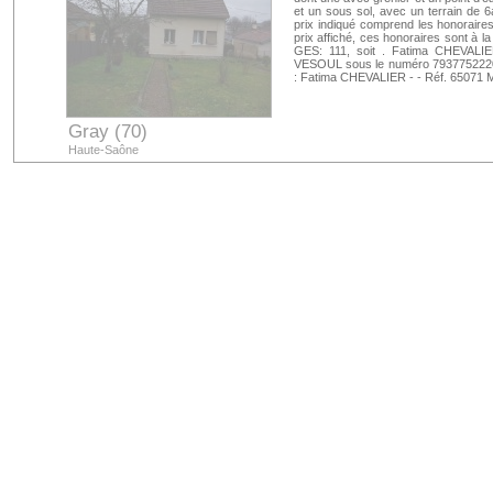
et un sous sol, avec un terrain de 6
prix indiqué comprend les honorair
prix affiché, ces honoraires sont à l
GES: 111, soit . Fatima CHEVALI
VESOUL sous le numéro 7937752220001
: Fatima CHEVALIER - - Réf. 65071 M
Gray (70)
Haute-Saône